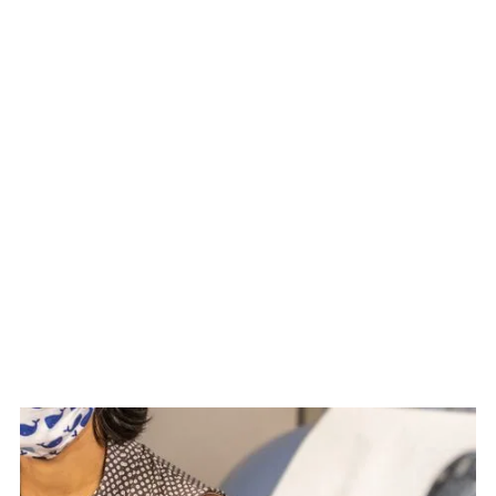
破伤风（锁爪）
肺结核 (TB)
甲型肝炎
伤寒
狂犬病