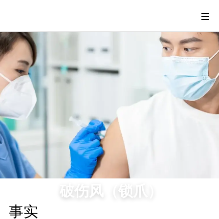
破伤风（锁爪）
事实