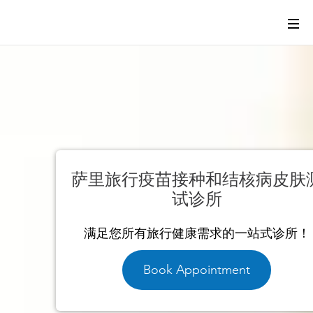
萨里旅行疫苗接
种和结核病皮肤测
试
诊所
9014 152 St 套房
需求的一站式诊所！
里 V3
ointment
Book App