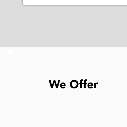
Slide 2 of 2.
We Offer
所有旅行和非旅行疫苗接种
旅行者泻泻预防性疫苗和自我