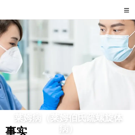
莱姆病（莱姆伯氏疏螺旋体
病）
事实