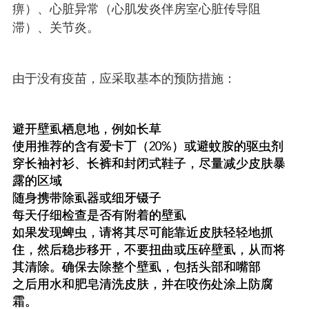
痹）、心脏异常（心肌发炎伴房室心脏传导阻
滞）、关节炎。
由于没有疫苗，应采取基本的预防措施：
避开壁虱栖息地，例如长草
使用推荐的含有爱卡丁（20%）或避蚊胺的驱虫剂
穿长袖衬衫、长裤和封闭式鞋子，尽量减少皮肤暴
露的区域
随身携带除虱器或细牙镊子
每天仔细检查是否有附着的壁虱
如果发现蜱虫，请将其尽可能靠近皮肤轻轻地抓
住，然后稳步移开，不要扭曲或压碎壁虱，从而将
其清除。确保去除整个壁虱，包括头部和嘴部
之后用水和肥皂清洗皮肤，并在咬伤处涂上防腐
霜。