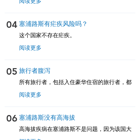
阅读更多
在黄热病的国家，则可能需要疫苗接种证明。
请咨询我们的专家了解更多详情。
04
塞浦路斯有疟疾风险吗？
这个国家不存在疟疾。
阅读更多
05
旅行者腹泻
所有旅行者，包括入住豪华住宿的旅行者，都
存在很高的风险，因为旅行者的腹泻会影响多
阅读更多
达50％的旅行者。建议对食物和饮料采取预防
措施。建议旅行者携带用于腹泻、恶心和呕吐
的自我治疗药物。TravelVax 可以为您提供这些
06
塞浦路斯没有高海拔
自我治疗药物，包括紧急抗生素，以防您在旅
高海拔疾病在塞浦路斯不是问题，因为该国大
途中遇到这些问题。
部分地区都处于低海拔地区。我们的旅行顾问