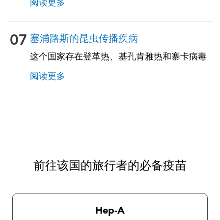
阅读更多
将审查您的行程，确定您是否将在任何高海拔
地区，并将为您提供必要的信息和处方药以预
防高原反应。
07
塞浦路斯的昆虫传播疾病
这个国家存在登革热、基孔肯雅热和寨卡病毒
的风险。风险因季节而异。与农村地区相比，
阅读更多
城市和郊区患这些疾病的风险更大。旅行者的
特定风险取决于特定的停留区域、停留时间、
旅行类型、所涉及的活动等因素，应与我们的
TravelVax从业人员进行讨论。旅行者遵守昆虫
预防措施非常重要，因为目前没有针对这些疾
病的疫苗。我们的旅行健康从业人员将为您提
供有关一般保护措施以及选择和使用驱虫剂的
前往该国的旅行者的必备疫苗
完整说明。
Hep-A