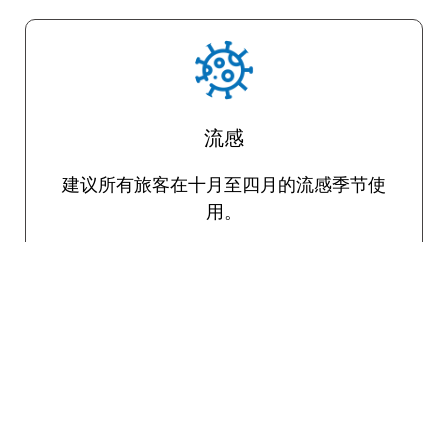
流感
建议所有旅客在十月至四月的流感季节使
用。
旅行者腹泻
各种病原体通过食物和水传播，可能会导致
使人衰弱的腹泻。口服疫苗可用于预防旅行
者腹泻。如上所述，如有必要，TravelVax将
在您的咨询期间为紧急严重病例开出有效的