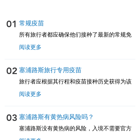
01
常规疫苗
所有旅行者都应确保他们接种了最新的常规免
疫接种。其中一些疫苗包括：• 水痘（水痘）•
阅读更多
破伤风-白喉-百日咳 • 麻疹-腮腺炎-风疹
（MMR）• 肺炎球菌（适用于65岁及以上的成
年人，以及所有患有慢性病或免疫功能低下的
02
塞浦路斯旅行专用疫苗
成年人）
旅行者应根据其行程和疫苗接种历史获得为该
国量身定制的旅行相关疫苗。见下文！
阅读更多
03
塞浦路斯有黄热病风险吗？
塞浦路斯没有黄热病的风险，入境不需要官方
的黄热病疫苗接种证书。但是，如果您来自存