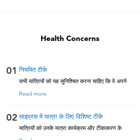
Health Concerns
01
नियमित टीके
सभी यात्रियों को यह सुनिश्चित करना चाहिए कि वे अपने
नियमित टीकाकरण के साथ अप-टू-डेट रहें। इनमें से कुछ
Read more
टीकों में शामिल हैं: • चिकनपॉक्स (वैरीसेला) • टेटनस-
डिप्थीरिया-पर्टुसिस • मीसल्स-मम्प्स-रूबेला (MMR) •
न्यूमोकोकल (65 वर्ष और उससे अधिक आयु के वयस्कों और
02
साइप्रस में यात्रा के लिए विशिष्ट टीके
पुरानी बीमारियों या प्रतिरक्षा समस्याओं वाले सभी वयस्कों के
यात्रियों को उनके यात्रा कार्यक्रम और टीकाकरण के
लिए)
इतिहास के आधार पर, इस देश के लिए यात्रा से संबंधित