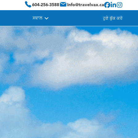
604-256-3588
Info@travelvax.ca
ਸਵਾਲ
ਹੁਣੇ ਬੁੱਕ ਕਰੋ