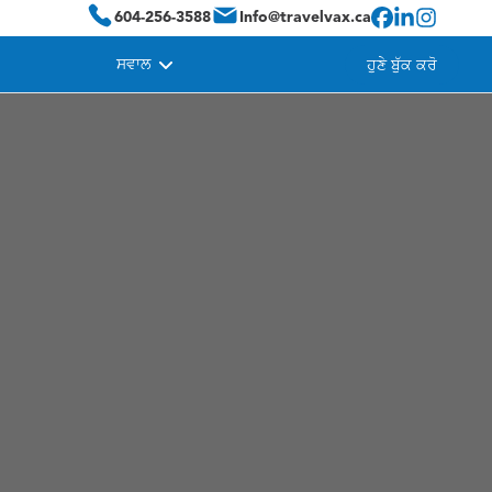
604-256-3588
Info@travelvax.ca
ਸਵਾਲ
ਹੁਣੇ ਬੁੱਕ ਕਰੋ