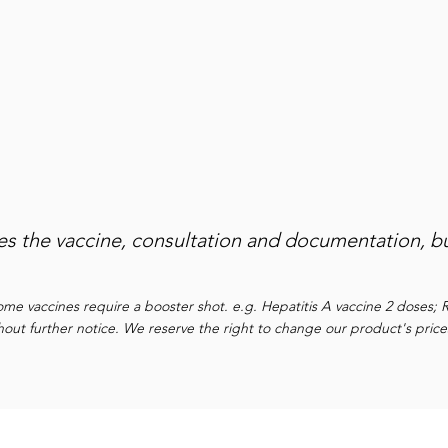
ox)
Varivax
Yellow Fever
Ixchiq
des the vaccine, consultation and documentation, b
ome vaccines require a booster shot. e.g. Hepatitis A vaccine 2 doses; 
out further notice. We reserve the right to change our product's prices