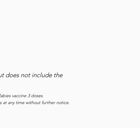
$129
$279**
$280
ut does not include the
Rabies vaccine 3 doses.
 at any time without further notice.