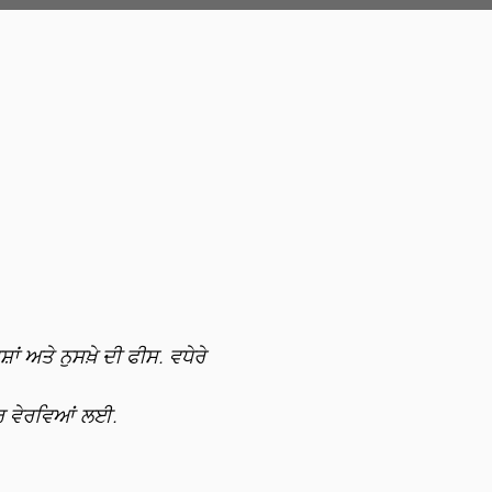
Price
$65*
$20
$98^
$15
ਸ਼ਾਂ ਅਤੇ
ਨੁਸਖ਼ੇ ਦੀ ਫੀਸ
. ਵਧੇਰੇ
ਰ ਵੇਰਵਿਆਂ ਲਈ.