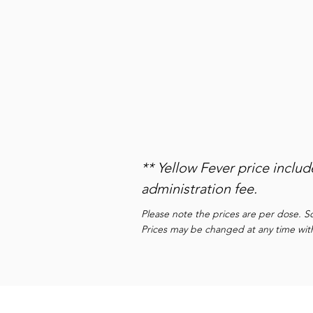
Varicella (Chicken P
Yellow Fever
Chikungunya
** Yellow Fever price inclu
administration fee.
Please note the prices are per dose. S
Prices may be changed at any time with