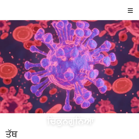
ਚਿਕੁਨਗੁਨਿਆ
ਤੱਥ