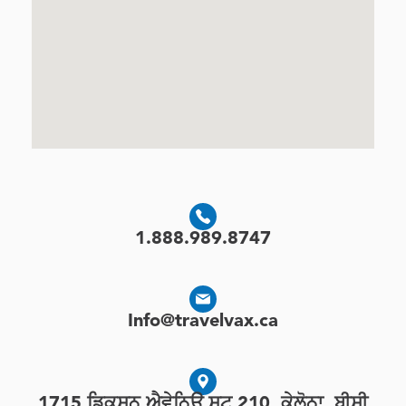
1.888.989.8747
Info@travelvax.ca
1715 ਡਿਕਸਨ ਐਵੇਨਿਊ ਸੂਟ 210, ਕੇਲੋਨਾ, ਬੀਸੀ