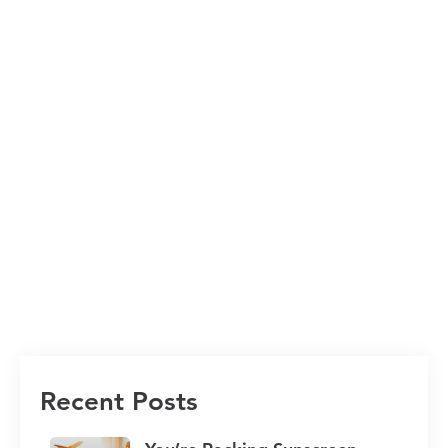
ਟ੍ਰੈਵਵੈ
ਟ੍ਰੈਵਲ ਵੈਕਸੀਨ ਕਲੀਨਿਕ ਵਿਕਟੋਰੀਆ - ਟ੍ਰੈਵਵੈ
ਆਪਣੀ ਐਚਪੀਵੀ ਟੀਕੇ ਦੀ ਮੁਲਾਕਾਤ ਇੱਥੇ ਬੁੱਕ ਕਰੋ!
Recent Posts