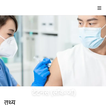
टेटनस (लॉक-जॉ)
तथ्य