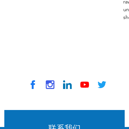
ra
un
sh
© 2024 由 TravelVax 提供。版权所有