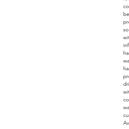
co
b
pr
s
wi
in
ha
wa
ha
pr
dr
wi
co
wa
cu
Av