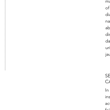
ma
of
di
na
ab
di
da
ur
ja
S
C
In
in
ac