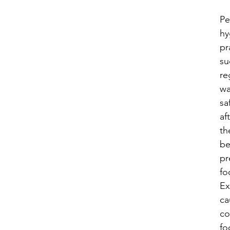
​P
hy
pr
su
re
wa
sa
af
th
be
pr
fo
Ex
ca
co
fo