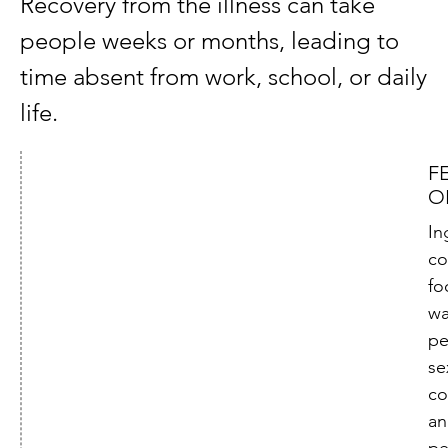
Recovery from the illness can take
people weeks or months, leading to
time absent from work, school, or daily
life.
F
O
In
co
fo
wa
pe
se
co
an