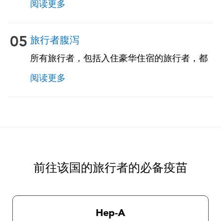
阅读更多
05
旅行者腹泻
所有旅行者，包括入住豪华住宿的旅行者，都
存在很高的风险，因为旅行者的腹泻会影响多
阅读更多
达50％的旅行者。建议对食物和饮料采取预防
措施。建议旅行者携带用于腹泻、恶心和呕吐
的自我治疗药物。TravelVax 可以为您提供这些
自我治疗药物，包括紧急抗生素，以防您在旅
途中遇到这些问题。
前往该国的旅行者的必备疫苗
Hep-A