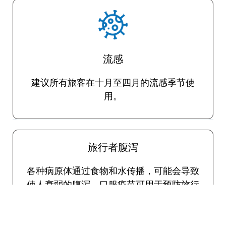
流感
建议所有旅客在十月至四月的流感季节使
用。
旅行者腹泻
各种病原体通过食物和水传播，可能会导致
使人衰弱的腹泻。口服疫苗可用于预防旅行
者腹泻。如上所述，如有必要，TravelVax将
在您的咨询期间为紧急严重病例开出有效的
自我治疗抗生素处方。