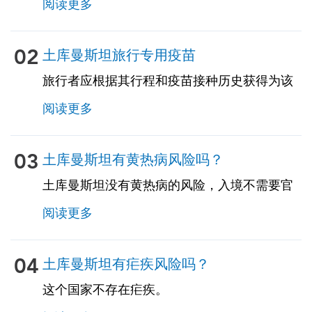
阅读更多
破伤风-白喉-百日咳 • 麻疹-腮腺炎-风疹
（MMR）• 肺炎球菌（适用于65岁及以上的成
年人，以及所有患有慢性病或免疫功能低下的
02
土库曼斯坦旅行专用疫苗
成年人）
旅行者应根据其行程和疫苗接种历史获得为该
国量身定制的旅行相关疫苗。见下文！
阅读更多
03
土库曼斯坦有黄热病风险吗？
土库曼斯坦没有黄热病的风险，入境不需要官
方的黄热病疫苗接种证书。但是，如果您来自
阅读更多
存在黄热病的国家，则可能需要疫苗接种证
明。请咨询我们的专家了解更多详情。
04
土库曼斯坦有疟疾风险吗？
这个国家不存在疟疾。