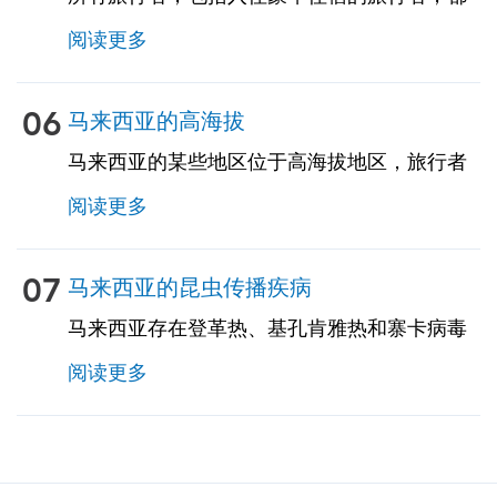
存在很高的风险，因为旅行者的腹泻会影响多
阅读更多
达50％的旅行者。建议对食物和饮料采取预防
措施。建议旅行者携带用于腹泻、恶心和呕吐
的自我治疗药物。TravelVax 可以为您提供这些
06
马来西亚的高海拔
自我治疗药物，包括紧急抗生素，以防您在旅
马来西亚的某些地区位于高海拔地区，旅行者
途中遇到这些问题。
可能面临高原反应的风险。我们的旅行顾问将
阅读更多
审查您的行程，以确定这些地区是否属于您的
旅行的一部分。如有必要，他们将提供预防指
导、需要注意的症状和处方药，以帮助您在就
07
马来西亚的昆虫传播疾病
诊期间保持健康。
马来西亚存在登革热、基孔肯雅热和寨卡病毒
的风险。风险因季节而异。与农村地区相比，
阅读更多
城市和郊区患这些疾病的风险更大。旅行者的
特定风险取决于特定的停留区域、停留时间、
旅行类型、所涉及的活动等因素，应与我们的
TravelVax从业人员进行讨论。旅行者遵守昆虫