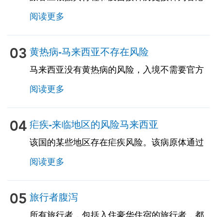
量身定制的旅行相关疫苗。见下文！
阅读更多
03
黄热病-马来西亚不存在风险
马来西亚没有黄热病的风险，入境不需要官方
的黄热病疫苗接种证书。但是，如果您来自存
阅读更多
在黄热病的国家，则可能需要疫苗接种证明。
请咨询我们的专家了解更多详情。
04
疟疾-来临地区的风险马来西亚
该国的某些地区存在疟疾风险。该病原体通过
特定的蚊虫叮咬传播，对于居住在疟疾风险地
阅读更多
区的人来说，预防至关重要，因为疟疾可能造
成严重的后果。在咨询期间，我们的 TravelVax
专家将审查您的行程，提供有关蚊虫叮咬预防
05
旅行者腹泻
措施的信息，并在必要时开抗疟药物。
所有旅行者，包括入住豪华住宿的旅行者，都