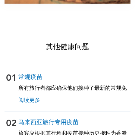
其他健康问题
01
常规疫苗
所有旅行者都应确保他们接种了最新的常规免
疫接种。其中一些疫苗包括：• 水痘（水痘）•
阅读更多
破伤风-白喉-百日咳 • 麻疹-腮腺炎-风疹
（MMR）• 肺炎球菌（适用于65岁及以上的成
年人，以及所有患有慢性病或免疫功能低下的
02
马来西亚旅行专用疫苗
成年人）
旅客应根据其行程和疫苗接种历史接种为香港