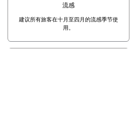
流感
建议所有旅客在十月至四月的流感季节使
用。
旅行者腹泻
各种病原体通过食物和水传播，可能会导致
使人衰弱的腹泻。口服疫苗可用于预防旅行
者腹泻。如上所述，如有必要，TravelVax将
在您的咨询期间为紧急严重病例开出有效的
自我治疗抗生素处方。