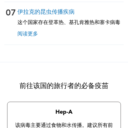
地区，并将为您提供必要的信息和处方药以预
防高原反应。
07
伊拉克的昆虫传播疾病
这个国家存在登革热、基孔肯雅热和寨卡病毒
的风险。风险因季节而异。与农村地区相比，
阅读更多
城市和郊区患这些疾病的风险更大。旅行者的
特定风险取决于特定的停留区域、停留时间、
旅行类型、所涉及的活动等因素，应与我们的
TravelVax从业人员进行讨论。旅行者遵守昆虫
预防措施非常重要，因为目前没有针对这些疾
病的疫苗。我们的旅行健康从业人员将为您提
供有关一般保护措施以及选择和使用驱虫剂的
前往该国的旅行者的必备疫苗
完整说明。
Hep-A
该病毒主要通过食物和水传播。建议所有前