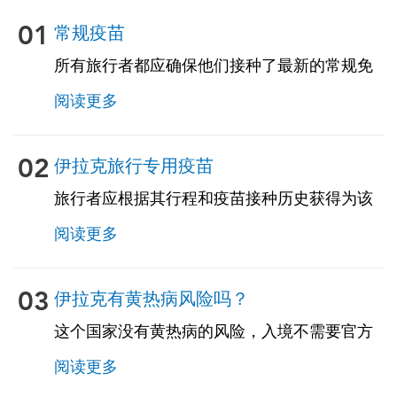
01
常规疫苗
所有旅行者都应确保他们接种了最新的常规免
疫接种。其中一些疫苗包括：• 水痘（水痘）•
阅读更多
破伤风-白喉-百日咳 • 麻疹-腮腺炎-风疹
（MMR）• 肺炎球菌（适用于65岁及以上的成
年人，以及所有患有慢性病或免疫功能低下的
02
伊拉克旅行专用疫苗
成年人）
旅行者应根据其行程和疫苗接种历史获得为该
国量身定制的旅行相关疫苗。见下文！
阅读更多
03
伊拉克有黄热病风险吗？
这个国家没有黄热病的风险，入境不需要官方
的黄热病疫苗接种证书。但是，如果您来自存
阅读更多
在黄热病的国家，则可能需要疫苗接种证明。