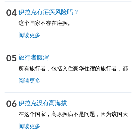
请咨询我们的专家了解更多详情。
04
伊拉克有疟疾风险吗？
这个国家不存在疟疾。
阅读更多
05
旅行者腹泻
所有旅行者，包括入住豪华住宿的旅行者，都
存在很高的风险，因为旅行者的腹泻会影响多
阅读更多
达50％的旅行者。建议对食物和饮料采取预防
措施。建议旅行者携带用于腹泻、恶心和呕吐
的自我治疗药物。TravelVax 可以为您提供这些
06
伊拉克没有高海拔
自我治疗药物，包括紧急抗生素，以防您在旅
在这个国家，高原疾病不是问题，因为该国大
途中遇到这些问题。
部分地区都处于低海拔地区。我们的旅行顾问
阅读更多
将审查您的行程，确定您是否将在任何高海拔