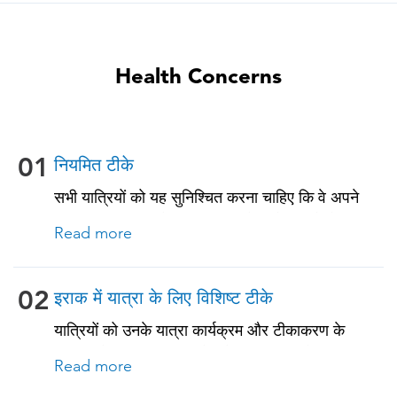
Health Concerns
01
नियमित टीके
सभी यात्रियों को यह सुनिश्चित करना चाहिए कि वे अपने
नियमित टीकाकरण के साथ अप-टू-डेट रहें। इनमें से कुछ
Read more
टीकों में शामिल हैं: • चिकनपॉक्स (वैरीसेला) • टेटनस-
डिप्थीरिया-पर्टुसिस • मीसल्स-मम्प्स-रूबेला (MMR) •
न्यूमोकोकल (65 वर्ष और उससे अधिक आयु के वयस्कों और
02
इराक में यात्रा के लिए विशिष्ट टीके
पुरानी बीमारियों या प्रतिरक्षा समस्याओं वाले सभी वयस्कों के
यात्रियों को उनके यात्रा कार्यक्रम और टीकाकरण के
लिए)
इतिहास के आधार पर, इस देश के लिए यात्रा से संबंधित
Read more
टीके प्राप्त करने चाहिए। नीचे देखें!