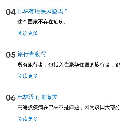
询我们的专家了解更多详情。
04
巴林有疟疾风险吗？
这个国家不存在疟疾。
阅读更多
05
旅行者腹泻
所有旅行者，包括入住豪华住宿的旅行者，都
存在很高的风险，因为旅行者的腹泻会影响多
阅读更多
达50％的旅行者。建议对食物和饮料采取预防
措施。建议旅行者携带用于腹泻、恶心和呕吐
的自我治疗药物。TravelVax 可以为您提供这些
06
巴林没有高海拔
自我治疗药物，包括紧急抗生素，以防您在旅
高海拔疾病在巴林不是问题，因为该国大部分
途中遇到这些问题。
地区都处于低海拔地区。我们的旅行顾问将审
阅读更多
查您的行程，确定您是否将在任何高海拔地