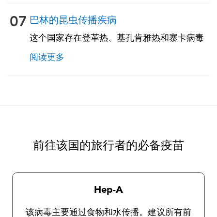
区，并将为您提供必要的信息和处方药以预防
高原反应。
07
巴林的昆虫传播疾病
这个国家存在登革热、基孔肯雅热和寨卡病毒
的风险。风险因季节而异。与农村地区相比，
阅读更多
城市和郊区患这些疾病的风险更大。旅行者的
特定风险取决于特定的停留区域、停留时间、
旅行类型、所涉及的活动等因素，应与我们的
TravelVax从业人员进行讨论。旅行者遵守昆虫
预防措施非常重要，因为目前没有针对这些疾
病的疫苗。我们的旅行健康从业人员将为您提
供有关一般保护措施以及选择和使用驱虫剂的
前往该国的旅行者的必备疫苗
完整说明。
Hep-A
该病毒主要通过食物和水传播。建议所有前