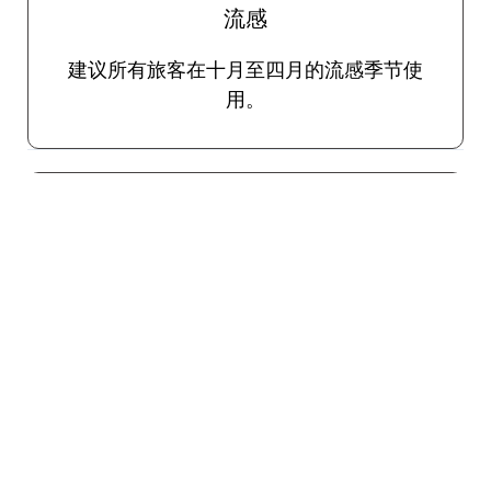
流感
建议所有旅客在十月至四月的流感季节使
用。
旅行者腹泻
各种病原体通过食物和水传播，可能会导致
使人衰弱的腹泻。口服疫苗可用于预防旅行
者腹泻。如上所述，如有必要，TravelVax将
在您的咨询期间为紧急严重病例开出有效的
自我治疗抗生素处方。