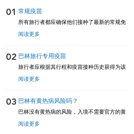
01
常规疫苗
所有旅行者都应确保他们接种了最新的常规免
疫接种。其中一些疫苗包括：• 水痘（水痘）•
阅读更多
破伤风-白喉-百日咳 • 麻疹-腮腺炎-风疹
（MMR）• 肺炎球菌（适用于65岁及以上的成
年人，以及所有患有慢性病或免疫功能低下的
02
巴林旅行专用疫苗
成年人）
旅行者应根据其行程和疫苗接种历史获得为该
国量身定制的旅行相关疫苗。见下文！
阅读更多
03
巴林有黄热病风险吗？
巴林没有黄热病的风险，入境不需要官方的黄
热病疫苗接种证书。但是，如果您来自存在黄
阅读更多
热病的国家，则可能需要疫苗接种证明。请咨