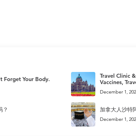
Travel Clinic &
t Forget Your Body.
Vaccines, Trav
December 1, 20
吗？
加拿大人沙特
December 1, 20