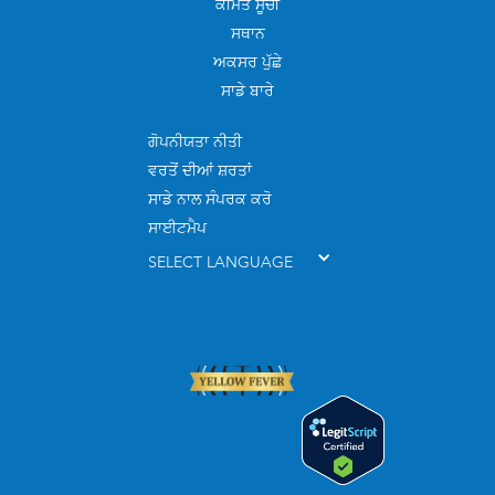
ਕੀਮਤ ਸੂਚੀ
ਸਥਾਨ
ਅਕਸਰ ਪੁੱਛੇ
ਸਾਡੇ ਬਾਰੇ
ਗੋਪਨੀਯਤਾ ਨੀਤੀ
ਵਰਤੋਂ ਦੀਆਂ ਸ਼ਰਤਾਂ
ਸਾਡੇ ਨਾਲ ਸੰਪਰਕ ਕਰੋ
ਸਾਈਟਮੈਪ
SELECT LANGUAGE