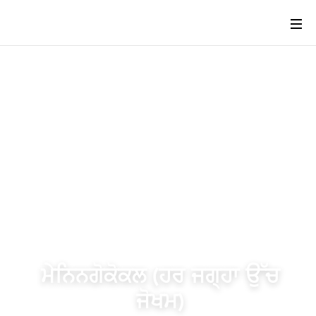
ਮੇਨਿਨਗੋਕੋਕਲ (ਹਰ ਜਗ੍ਹਾ ਉੱਚ
ਜੋਖਮ)