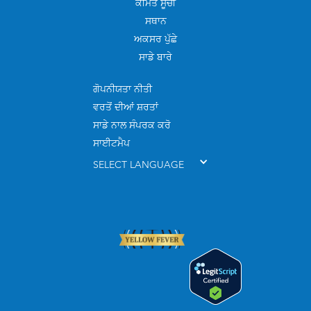
ਕੀਮਤ ਸੂਚੀ
ਸਥਾਨ
ਅਕਸਰ ਪੁੱਛੇ
ਸਾਡੇ ਬਾਰੇ
ਗੋਪਨੀਯਤਾ ਨੀਤੀ
ਵਰਤੋਂ ਦੀਆਂ ਸ਼ਰਤਾਂ
ਸਾਡੇ ਨਾਲ ਸੰਪਰਕ ਕਰੋ
ਸਾਈਟਮੈਪ
SELECT LANGUAGE