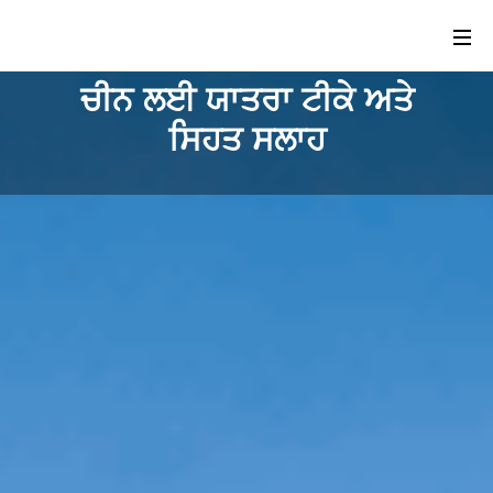
ਚੀਨ ਲਈ ਯਾਤਰਾ ਟੀਕੇ ਅਤੇ
ਸਿਹਤ ਸਲਾਹ