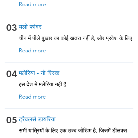
इतिहास के आधार पर चीन के लिए यात्रा से संबंधित टीके
Read more
प्राप्त करने चाहिए। नीचे देखें!
03
यलो फीवर
चीन में पीले बुखार का कोई खतरा नहीं है, और प्रवेश के लिए
आधिकारिक पीले बुखार टीकाकरण प्रमाणपत्र की
Read more
आवश्यकता नहीं है। हालाँकि, यदि आप ऐसे देश से आ रहे हैं
जहाँ पीला बुखार मौजूद है, तो आपको टीकाकरण के प्रमाण
की आवश्यकता हो सकती है। अधिक जानकारी के लिए हमारे
04
मलेरिया - नो रिस्क
विशेषज्ञों से सलाह लें।
इस देश में मलेरिया नहीं है
Read more
05
ट्रैवलर्स डायरिया
सभी यात्रियों के लिए एक उच्च जोखिम है, जिसमें डीलक्स