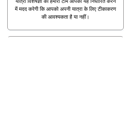
यात्रा विशेषज्ञों की हमारी टीम आपको यह निर्धारित करने
में मदद करेगी कि आपको अपनी यात्रा के लिए टीकाकरण
की आवश्यकता है या नहीं।
मेनिंगोकोकल (कम जोखिम)
मेनिनजाइटिस, एक संभावित घातक बीमारी, मस्तिष्क और
रीढ़ की हड्डी के आसपास की झिल्लियों का संक्रमण है।
निसेरिया मेनिंगिटिडिस बैक्टीरिया श्वसन की बूंदों और
निकट संपर्क के माध्यम से एक व्यक्ति से दूसरे व्यक्ति में
फैलता है। इस देश के कुछ क्षेत्रों में या स्थानीय आबादी के
साथ लंबे समय तक संपर्क रखने वालों के लिए वैक्सीन की
सिफारिश की जाती है। एक TravelVax विशेषज्ञ आपको
यह तय करने में मदद कर सकता है कि आपको वैक्सीन की
ज़रूरत है या नहीं।