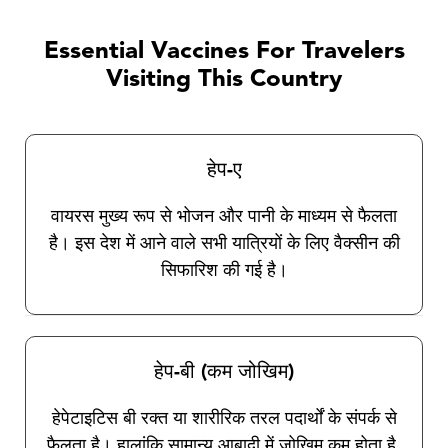
जानी चाहिए। यह बहुत महत्वपूर्ण है कि यात्री कीटों से बचाव
के लिए सावधानी बरतें क्योंकि वर्तमान में इन बीमारियों के
Essential Vaccines For Travelers
खिलाफ कोई टीका उपलब्ध नहीं है। हमारे यात्रा स्वास्थ्य
Visiting This Country
चिकित्सक आपको सामान्य सुरक्षा उपायों और कीट विकर्षक
के चयन और उपयोग के बारे में संपूर्ण निर्देश देंगे।
हेप-ए
वायरस मुख्य रूप से भोजन और पानी के माध्यम से फैलता
है। इस देश में आने वाले सभी यात्रियों के लिए वैक्सीन की
सिफारिश की गई है।
हेप-बी (कम जोखिम)
हेपेटाइटिस बी रक्त या शारीरिक तरल पदार्थों के संपर्क से
फैलता है। हालांकि सामान्य आबादी में जोखिम कम होता है,