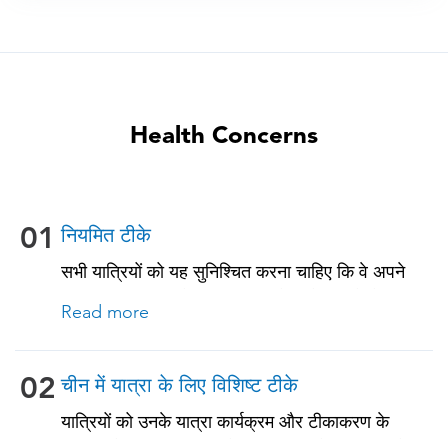
Health Concerns
01
नियमित टीके
सभी यात्रियों को यह सुनिश्चित करना चाहिए कि वे अपने
नियमित टीकाकरण के साथ अप-टू-डेट रहें। इनमें से कुछ
Read more
टीकों में शामिल हैं: • चिकनपॉक्स (वैरीसेला) • टेटनस-
डिप्थीरिया-पर्टुसिस • मीसल्स-मम्प्स-रूबेला (MMR) •
न्यूमोकोकल (65 वर्ष और उससे अधिक आयु के वयस्कों और
02
चीन में यात्रा के लिए विशिष्ट टीके
पुरानी बीमारियों या प्रतिरक्षा समस्याओं वाले सभी वयस्कों के
यात्रियों को उनके यात्रा कार्यक्रम और टीकाकरण के
लिए)