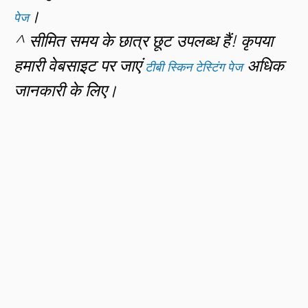
।
पेज
^ सीमित समय के छात्र छूट उपलब्ध हैं! कृपया
हमारी वेबसाइट पर जाएं
अधिक
टीबी स्किन टेस्टिंग पेज
जानकारी के लिए।
Vaccine
Brand
Price/dose
Cholera + ETEC
Dukoral 1
$85
Cholera + ETEC
Dukoral 2
$160
Hepatitis A
Havrix/Avaxim/Vaqta
$95-109
Havrix Junior/Vaqta
Hepatitis A
$75
Pediatric