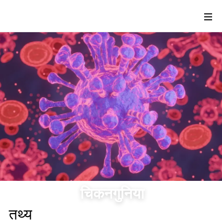
चिकनगुनिया
तथ्य