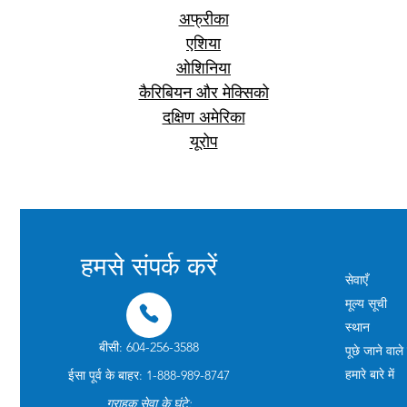

अफ्रीका
एशिया
ओशिनिया
कैरिबियन और मेक्सिको
दक्षिण अमेरिका
यूरोप
हमसे संपर्क करें
सेवाएँ
मूल्य सूची
स्थान
बीसी: 604-256-3588
पूछे जाने वाले 
हमारे बारे में
ईसा पूर्व के बाहर: 1-888-989-8747
ग्राहक सेवा के घंटे: