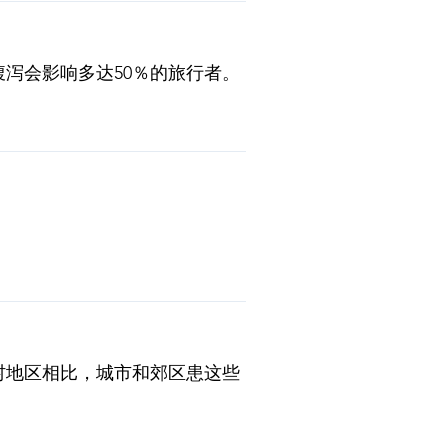
泻会影响多达50％的旅行者。
物。TravelVax 可以为您
村地区相比，城市和郊区患这些
类型、所涉及的活动等因素，应
因为目前没有针对这些疾病的疫