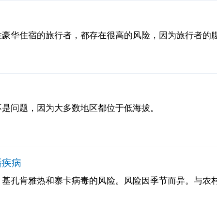
住豪华住宿的旅行者，都存在很高的风险，因为旅行者的腹
预防措施。建议旅行者携带用于腹泻、恶心和呕吐的自我治疗药
物，包括紧急抗生素，以防您在旅途中遇到这些问题。
不是问题，因为大多数地区都位于低海拔。
播疾病
、基孔肯雅热和寨卡病毒的风险。风险因季节而异。与农
行者的特定风险取决于特定的停留区域、停留时间、旅行
Vax从业人员进行讨论。旅行者遵守昆虫预防措施非常重要，