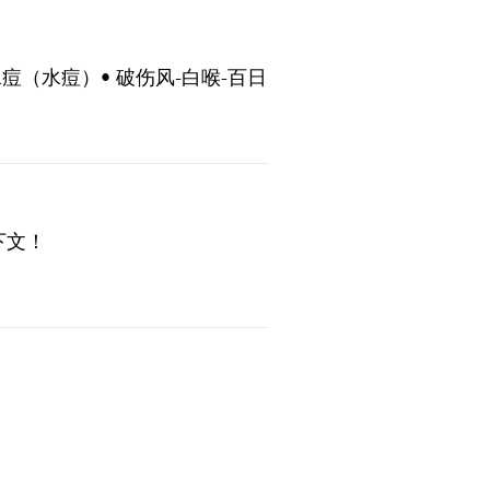
（水痘）• 破伤风-白喉-百日
以及所有患有慢性病或免疫功能低
下文！