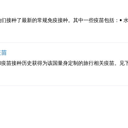
们接种了最新的常规免疫接种。其中一些疫苗包括：• 水痘
风疹（MMR）• 肺炎球菌（适用于65岁及以上的成年人，
疫苗
和疫苗接种历史获得为该国量身定制的旅行相关疫苗。见