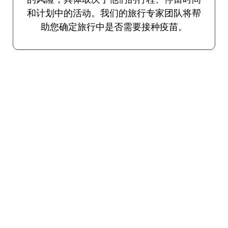
和计划中的活动。我们的旅行专家团队将帮
助您确定旅行中是否需要接种疫苗。
流感
建议所有旅客在十月至四月的流感季节使
用。
旅行者腹泻
各种病原体通过食物和水传播，可能会导致
使人衰弱的腹泻。口服疫苗可用于预防旅行
者腹泻。如上所述，如有必要，TravelVax将