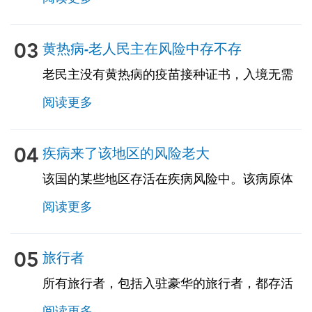
文！
03
黄热病-老人民主在风险中存不存
老民主没有黄热病的疫苗接种证书，入境无需
官方的黄热病疫苗接种证书。但是，你来自黄
阅读更多
热病的国家，那么可能需要疫苗接种证书。请
咨询我们的专家了解更多详情。
04
疾病来了该地区的风险老大
该国的某些地区存活在疾病风险中。该病原体
是通过特定的虫子传说直播，对于居住在疾病
阅读更多
风险地区的人来说，预防至关重要，因为这种
疾病可能会造成严重的后果。在咨询期间，我
们的 TravelVax 专家将审核您的行程，提供有关
05
旅行者
防虫防治的信息，并在必要时开启抗生药物。
所有旅行者，包括入驻豪华的旅行者，都存活
在很高的范围内，因为旅行者的泻精会影响多
阅读更多