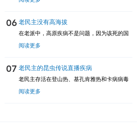
达 50% 的旅行者。建议对食物和饮料采取预防
措施。建议旅行者携带用于、恶心和吐的自制
治疗药物。TravelVax 可以让你提供这些自我的
06
老民主没有高海拔
治疗药物，包括紧张急救生素，以防你在旅行
在老派中，高原疾病不是问题，因为该死的国
途中遇到这些问题。
度大片地区都处在低海地区。我们的旅行顾问
阅读更多
将审核您的行程，确认您是否将在任何高海地
区，并为您提供必需的信息和处方药以预防高
原反应。
07
老民主的昆虫传说直播疾病
老民主存活在登山热、基孔肯雅热和卡病病毒
的狂热中。风险因为季节而已。与农村地区相
阅读更多
比，城市和地区这些疾病的风险更大。旅行者
的特定风险取消决定于特定的停留区域区域、
停留时间、旅行者类型、所涉及的活动等因
子，应与我们的TravelVax从业者那里进行讨
论。旅行者非常关注守昆虫的预防，因为目前