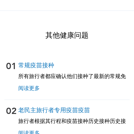
其他健康问题
01
常规疫苗接种
所有旅行者都应确认他们接种了最新的常规免
疫疫接种。其中一些疫苗包括：• 水痘（水
阅读更多
痘）• 破坏伤风-白喉-百日感 • 麻醉-GRAZIA-
风疹（MMR）• 肺球菌（适用于 65 岁及以上
的成年人，以及所有慢性病免疫或疫苗功能低
02
老民主旅行者专用疫苗疫苗
下的成年人）
旅行者根据其行程和疫苗接种历史接种历史接
种为香港量身定制的旅行相关疫苗接种。见下
阅读更多