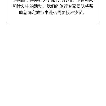
和计划中的活动。我们的旅行专家团队将帮
助您确定旅行中是否需要接种疫苗。
流感
建议所有旅客在十月至四月的流感季节使
用。
旅行者腹泻
各种病原体通过食物和水传播，可能会导致
使人衰弱的腹泻。口服疫苗可用于预防旅行
者腹泻。如上所述，如有必要，TravelVax将