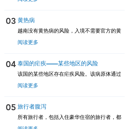
03
黄热病
越南没有黄热病的风险，入境不需要官方的黄
热病疫苗接种证书。但是，如果您来自存在黄
阅读更多
热病的国家，则可能需要疫苗接种证明。请咨
询我们的专家了解更多详情。
04
泰国的疟疾——某些地区的风险
该国的某些地区存在疟疾风险。该病原体通过
特定的蚊虫叮咬传播，对于居住在疟疾风险地
阅读更多
区的人来说，预防至关重要，因为疟疾可能造
成严重的后果。在咨询期间，我们的 TravelVax
专家将审查您的行程，提供有关蚊虫叮咬预防
05
旅行者腹泻
措施的信息，并在必要时开抗疟药物。
所有旅行者，包括入住豪华住宿的旅行者，都
存在很高的风险，因为旅行者的腹泻会影响多
阅读更多