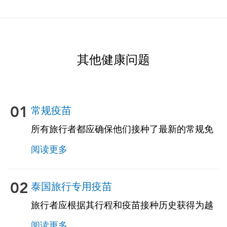
其他健康问题
01
常规疫苗
所有旅行者都应确保他们接种了最新的常规免
疫接种。其中一些疫苗包括：• 水痘（水痘）•
阅读更多
破伤风-白喉-百日咳 • 麻疹-腮腺炎-风疹
（MMR）• 肺炎球菌（适用于65岁及以上的成
年人，以及所有患有慢性病或免疫功能低下的
02
泰国旅行专用疫苗
成年人）
旅行者应根据其行程和疫苗接种历史获得为越
南量身定制的旅行相关疫苗。见下文！
阅读更多