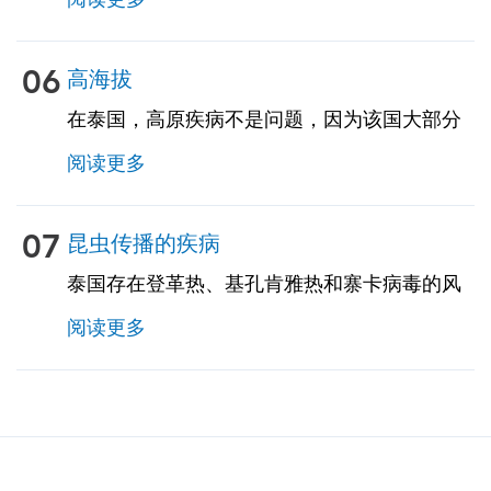
达50％的旅行者。建议对食物和饮料采取预防
措施。建议旅行者携带用于腹泻、恶心和呕吐
的自我治疗药物。TravelVax 可以为您提供这些
06
高海拔
自我治疗药物，包括紧急抗生素，以防您在旅
在泰国，高原疾病不是问题，因为该国大部分
途中遇到这些问题。
地区都处于低海拔地区。我们的旅行顾问将审
阅读更多
查您的行程，确定您是否将在任何高海拔地
区，并将为您提供必要的信息和处方药以预防
高原反应。
07
昆虫传播的疾病
泰国存在登革热、基孔肯雅热和寨卡病毒的风
险。风险因季节而异。与农村地区相比，城市
阅读更多
和郊区患这些疾病的风险更大。旅行者的特定
风险取决于特定的停留区域、停留时间、旅行
类型、所涉及的活动等因素，应与我们的
TravelVax从业人员进行讨论。旅行者遵守昆虫
预防措施非常重要，因为目前没有针对这些疾