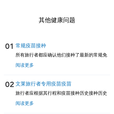
其他健康问题
01
常规疫苗接种
所有旅行者都应确认他们接种了最新的常规免
疫疫接种。其中一些疫苗包括：• 水痘（水
阅读更多
痘）• 破坏伤风-白喉-百日感 • 麻醉-GRAZIA-
风疹（MMR）• 肺球菌（适用于 65 岁及以上
的成年人，以及所有慢性病免疫或疫苗功能低
02
文莱旅行者专用疫苗疫苗
下的成年人）
旅行者应根据其行程和疫苗接种历史接种历史
接种为文莱量身定制的旅行相关疫苗接种。见
阅读更多
下文！