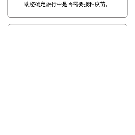
助您确定旅行中是否需要接种疫苗。
流感
建议所有旅客在十月至四月的流感季节使
用。
旅行者腹泻
各种病原体通过食物和水传播，可能会导致
使人衰弱的腹泻。口服疫苗可用于预防旅行
者腹泻。如上所述，如有必要，TravelVax将
在您的咨询期间为紧急严重病例开出有效的
自我治疗抗生素处方。