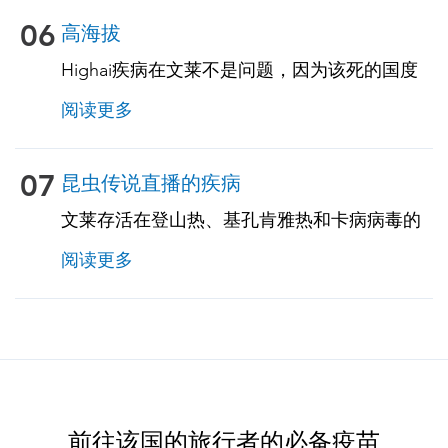
措施。建议旅行者携带用于、恶心和吐的自制
治疗药物。TravelVax 可以让你提供这些自我的
06
高海拔
治疗药物，包括紧张急救生素，以防你在旅行
Highai疾病在文莱不是问题，因为该死的国度
途中遇到这些问题。
大部份地区都处在低海地区。我们的旅行顾问
阅读更多
将审核您的行程，确认您是否将在任何高海地
区，并为您提供必需的信息和处方药以预防高
原反应。
07
昆虫传说直播的疾病
文莱存活在登山热、基孔肯雅热和卡病病毒的
攻击中。风险因为季节而已。与农村地区相
阅读更多
比，城市和地区这些疾病的风险更大。旅行者
的特定风险取消决定于特定的停留区域区域、
停留时间、旅行者类型、所涉及的活动等因
子，应与我们的TravelVax从业者那里进行讨
论。旅行者非常关注守昆虫的预防，因为目前
没有针对这些疾病的疫苗接种。我们的旅行健
康来自业者将为您提供有关一般保护措施及选
前往该国的旅行者的必备疫苗