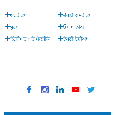

ਅਫਰੀਕਾ
ਦੱਖਣੀ ਅਮਰੀਕਾ
ਯੂਰਪ
ਓਸ਼ੀਆਨੀਆ
ਕੈਰੇਬੀਅਨ ਅਤੇ ਮੈਕਸੀਕੋ
ਦੱਖਣੀ ਏਸ਼ੀਆ
© 2025 ਟ੍ਰੈਵਵੈਕਸ ਦੁਆਰਾ. ਸਾਰੇ ਅਧਿਕਾਰ ਰਾਖਵੇਂ ਹਨ