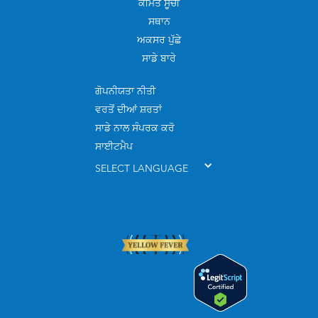
ਕੀਮਤ ਸੂਚੀ
ਸਥਾਨ
ਅਕਸਰ ਪੁੱਛੇ
ਸਾਡੇ ਬਾਰੇ
ਗੋਪਨੀਯਤਾ ਨੀਤੀ
ਵਰਤੋਂ ਦੀਆਂ ਸ਼ਰਤਾਂ
ਸਾਡੇ ਨਾਲ ਸੰਪਰਕ ਕਰੋ
ਸਾਈਟਮੈਪ
SELECT LANGUAGE