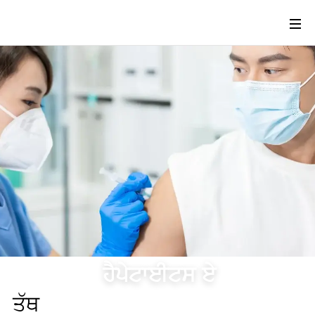
ਹੈਪੇਟਾਈਟਸ ਏ
ਤੱਥ