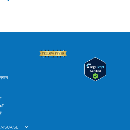
प्रश्न
ि
तें
ें
LANGUAGE