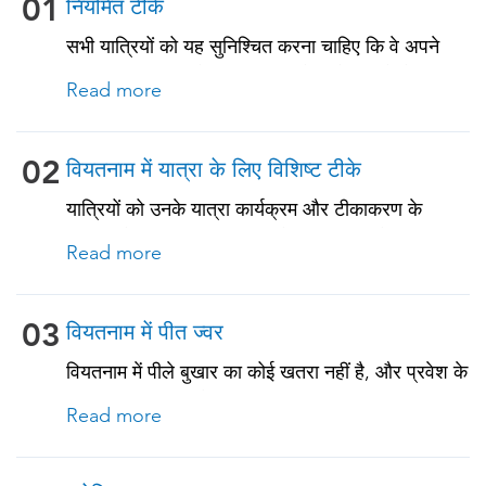
01
नियमित टीके
सभी यात्रियों को यह सुनिश्चित करना चाहिए कि वे अपने
नियमित टीकाकरण के साथ अप-टू-डेट रहें। इनमें से कुछ
Read more
टीकों में शामिल हैं: • चिकनपॉक्स (वैरीसेला) • टेटनस-
डिप्थीरिया-पर्टुसिस • मीसल्स-मम्प्स-रूबेला (MMR) •
न्यूमोकोकल (65 वर्ष और उससे अधिक आयु के वयस्कों और
02
वियतनाम में यात्रा के लिए विशिष्ट टीके
पुरानी बीमारियों या प्रतिरक्षा समस्याओं वाले सभी वयस्कों के
यात्रियों को उनके यात्रा कार्यक्रम और टीकाकरण के
लिए)
इतिहास के आधार पर वियतनाम के लिए यात्रा से संबंधित
Read more
टीके प्राप्त करने चाहिए। नीचे देखें!
03
वियतनाम में पीत ज्वर
वियतनाम में पीले बुखार का कोई खतरा नहीं है, और प्रवेश के
लिए आधिकारिक पीले बुखार टीकाकरण प्रमाणपत्र की
Read more
आवश्यकता नहीं है। हालाँकि, यदि आप किसी ऐसे देश से आ
रहे हैं जहाँ पीला बुखार मौजूद है, तो आपको टीकाकरण के