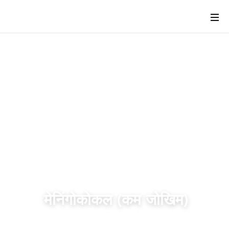
मेनिंगोकोकल (कम जोखिम)