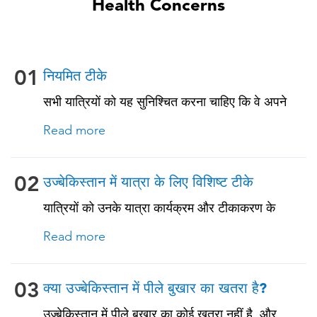
Health Concerns
01
नियमित टीके
सभी यात्रियों को यह सुनिश्चित करना चाहिए कि वे अपने
नियमित टीकाकरण के साथ अप-टू-डेट रहें। इनमें से कुछ
Read more
टीकों में शामिल हैं: • चिकनपॉक्स (वैरीसेला) • टेटनस-
डिप्थीरिया-पर्टुसिस • मीसल्स-मम्प्स-रूबेला (MMR) •
न्यूमोकोकल (65 वर्ष और उससे अधिक आयु के वयस्कों और
02
उज्बेकिस्तान में यात्रा के लिए विशिष्ट टीके
पुरानी बीमारियों या प्रतिरक्षा समस्याओं वाले सभी वयस्कों के
यात्रियों को उनके यात्रा कार्यक्रम और टीकाकरण के
लिए)
इतिहास के आधार पर, इस देश के लिए यात्रा से संबंधित
Read more
टीके प्राप्त करने चाहिए। नीचे देखें!
03
क्या उज्बेकिस्तान में पीले बुखार का खतरा है?
उज्बेकिस्तान में पीले बुखार का कोई खतरा नहीं है, और