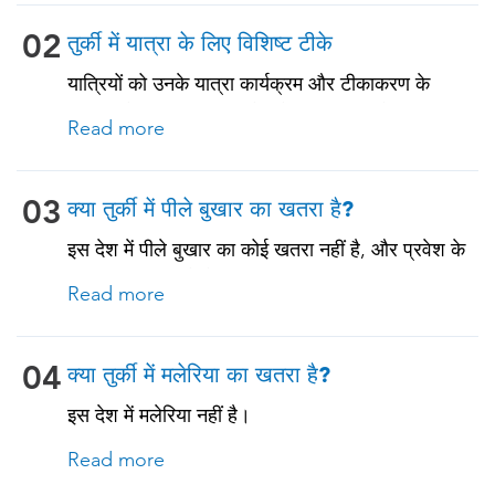
डिप्थीरिया-पर्टुसिस • मीसल्स-मम्प्स-रूबेला (MMR) •
न्यूमोकोकल (65 वर्ष और उससे अधिक आयु के वयस्कों और
02
तुर्की में यात्रा के लिए विशिष्ट टीके
पुरानी बीमारियों या प्रतिरक्षा समस्याओं वाले सभी वयस्कों के
यात्रियों को उनके यात्रा कार्यक्रम और टीकाकरण के
लिए)
इतिहास के आधार पर, इस देश के लिए यात्रा से संबंधित
Read more
टीके प्राप्त करने चाहिए। नीचे देखें!
03
क्या तुर्की में पीले बुखार का खतरा है?
इस देश में पीले बुखार का कोई खतरा नहीं है, और प्रवेश के
लिए आधिकारिक येलो फीवर टीकाकरण प्रमाणपत्र की
Read more
आवश्यकता नहीं है। हालाँकि, यदि आप किसी ऐसे देश से आ
रहे हैं जहाँ पीला बुखार मौजूद है, तो आपको टीकाकरण के
प्रमाण की आवश्यकता हो सकती है। अधिक जानकारी के
04
क्या तुर्की में मलेरिया का खतरा है?
लिए हमारे विशेषज्ञों से सलाह लें।
इस देश में मलेरिया नहीं है।
Read more