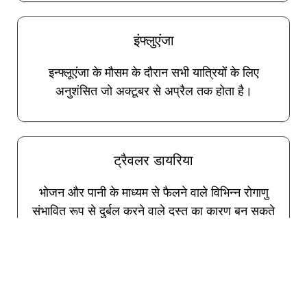
इंफ्लुएंजा
इन्फ्लूएंजा के मौसम के दौरान सभी यात्रियों के लिए
अनुशंसित जो अक्टूबर से अप्रैल तक होता है।
ट्रैवलर डायरिया
भोजन और पानी के माध्यम से फैलने वाले विभिन्न रोगाणु
संभावित रूप से दुर्बल करने वाले दस्त का कारण बन सकते
हैं। ट्रैवलर डायरिया की रोकथाम के लिए एक ओरल
वैक्सीन उपलब्ध है। जैसा कि ऊपर उल्लेख किया गया है,
TravelVax आपके परामर्श के दौरान यदि आवश्यक हो तो
आपातकालीन गंभीर मामले के लिए एक प्रभावी स्व-उपचार
एंटीबायोटिक लिखेगा।