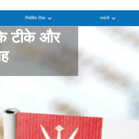
नियमित टीका
स्थानों
के टीके और
ाह