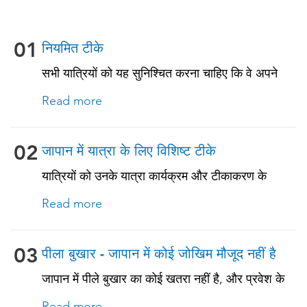
01
नियमित टीके
सभी यात्रियों को यह सुनिश्चित करना चाहिए कि वे अपने
नियमित टीकाकरण के साथ अप-टू-डेट रहें। इनमें से कुछ
Read more
टीकों में शामिल हैं: • चिकनपॉक्स (वैरीसेला) • टेटनस-
डिप्थीरिया-पर्टुसिस • मीसल्स-मम्प्स-रूबेला (MMR) •
न्यूमोकोकल (65 वर्ष और उससे अधिक आयु के वयस्कों और
02
जापान में यात्रा के लिए विशिष्ट टीके
पुरानी बीमारियों या प्रतिरक्षा समस्याओं वाले सभी वयस्कों के
यात्रियों को उनके यात्रा कार्यक्रम और टीकाकरण के
लिए)
इतिहास के आधार पर हांगकांग के लिए यात्रा से संबंधित टीके
Read more
प्राप्त करने चाहिए। नीचे देखें!
03
पीला बुखार - जापान में कोई जोखिम मौजूद नहीं है
जापान में पीले बुखार का कोई खतरा नहीं है, और प्रवेश के
लिए आधिकारिक पीले बुखार टीकाकरण प्रमाणपत्र की
Read more